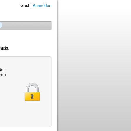
Gast |
Anmelden
ickt.
der
hren